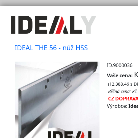
IDEAL THE 56 - nůž HSS
ID.9000036
K
Vaše cena:
(12.388,46 s D
Běžná cena:
Kč
CZ DOPRAV
Výrobce:
Ide