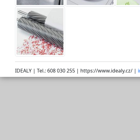
IDEALY | Tel.: 608 030 255 | https://www.idealy.cz/ |