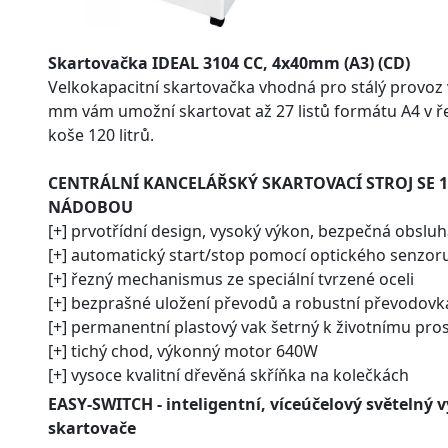
Skartovačka IDEAL 3104 CC, 4x40mm (A3) (CD)
Velkokapacitní skartovačka vhodná pro stálý provoz ve
mm vám umožní skartovat až 27 listů formátu A4 v 
koše 120 litrů.
CENTRÁLNÍ KANCELÁŘSKÝ SKARTOVACÍ STROJ SE 
NÁDOBOU
[+] prvotřídní design, vysoký výkon, bezpečná obsluha
[+] automatický start/stop pomocí optického senzor
[+] řezný mechanismus ze speciální tvrzené oceli
[+] bezprašné uložení převodů a robustní převodovk
[+] permanentní plastový vak šetrný k životnímu pros
[+] tichý chod, výkonný motor 640W
[+] vysoce kvalitní dřevěná skříňka na kolečkách
EASY-SWITCH
- inteligentní, víceúčelový světelný 
skartovače