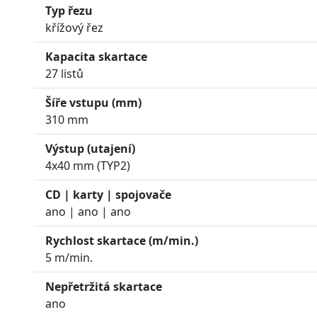
Typ řezu
křížový řez
Kapacita skartace
27 listů
Šíře vstupu (mm)
310 mm
Výstup (utajení)
4x40 mm (TYP2)
CD | karty | spojovače
ano | ano | ano
Rychlost skartace (m/min.)
5 m/min.
Nepřetržitá skartace
ano