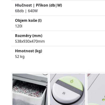
Hlučnost | Příkon (db|W)
68db | 640W
Objem koše (l)
120l
Rozměry (mm)
538x930x470mm
Hmotnost (kg)
52 kg