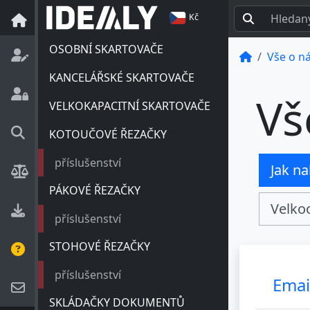
Kč
OSOBNÍ SKARTOVAČE
Vše o n
KANCELÁŘSKÉ SKARTOVAČE
Vš
VELKOKAPACITNÍ SKARTOVAČE
KOTOUČOVÉ ŘEZAČKY
příslušenství
Jak n
PÁKOVÉ ŘEZAČKY
Velko
příslušenství
STOHOVÉ ŘEZAČKY
příslušenství
Ema
SKLÁDAČKY DOKUMENTŮ