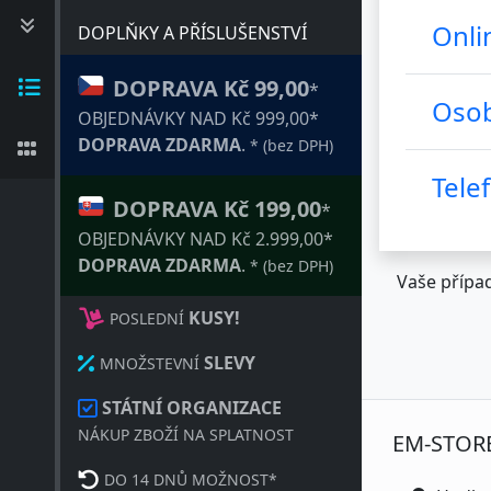
Onli
DOPLŇKY A PŘÍSLUŠENSTVÍ
DOPRAVA Kč 99,00
*
Osob
OBJEDNÁVKY NAD Kč 999,00*
DOPRAVA ZDARMA
.
* (bez DPH)
Tele
DOPRAVA Kč 199,00
*
OBJEDNÁVKY NAD Kč 2.999,00*
DOPRAVA ZDARMA
.
* (bez DPH)
Vaše přípa
KUSY!
POSLEDNÍ
SLEVY
MNOŽSTEVNÍ
STÁTNÍ ORGANIZACE
NÁKUP ZBOŽÍ NA SPLATNOST
EM-STOR
DO 14 DNŮ MOŽNOST*