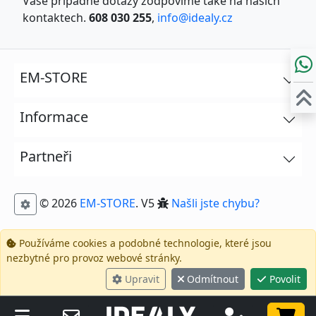
Vaše případné dotazy zodpovíme také na našich
kontaktech.
608 030 255
,
info@idealy.cz
EM-STORE
Informace
Partneři
© 2026
EM-STORE
. V5
Našli jste chybu?
Používáme cookies a podobné technologie, které jsou
nezbytné pro provoz webové stránky.
Upravit
Odmítnout
Povolit