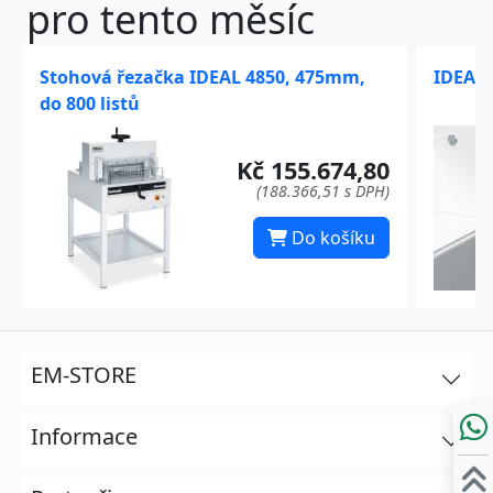
pro tento měsíc
Stohová řezačka IDEAL 4850, 475mm,
IDEAL 
do 800 listů
Kč 155.674,80
(188.366,51 s DPH)
Do košíku
EM-STORE
Informace