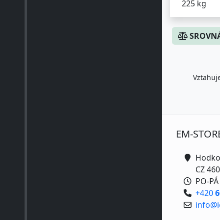
225 kg
SROVNÁ
Vztahuje
EM-STOR
Hodko
CZ 460
PO-PÁ 
+420
6
info@i