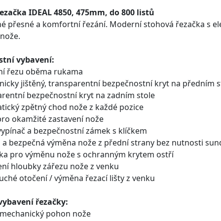
ezačka IDEAL 4850, 475mm, do 800 listů
é přesné a komfortní řezání. Moderní stohová řezačka s ele
nože.
tní vybavení:
ění řezu oběma rukama
onicky jištěný, transparentní bezpečnostní kryt na předním s
arentní bezpečnostní kryt na zadním stole
atický zpětný chod nože z každé pozice
pro okamžité zastavení nože
 vypínač a bezpečnostní zámek s klíčkem
á a bezpečná výměna nože z přední strany bez nutnosti sun
ka pro výměnu nože s ochranným krytem ostří
ení hloubky zářezu nože z venku
uché otočení / výměna řezací lišty z venku
vybavení řezačky:
romechanický pohon nože