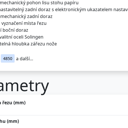
romechanický pohon lisu stohu papíru
nastavitelný zadní doraz s elektronickým ukazatelem nasta
ý mechanický zadní doraz
é vyznačení místa řezu
ní boční doraz
valitní oceli Solingen
itelná hloubka zářezu nože
a další...
4850
ametry
a řezu (mm)
ohu (mm)