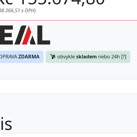
88.366,51 s DPH)
OPRAVA
ZDARMA
obvykle
skladem
nebo 24h [?]
is