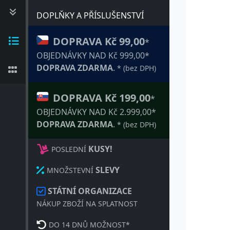
DOPLŇKY A PŘÍSLUŠENSTVÍ
DOPRAVA Kč 99,00
*
OBJEDNÁVKY NAD Kč 999,00*
DOPRAVA ZDARMA
.
* (bez DPH)
DOPRAVA Kč 199,00
*
OBJEDNÁVKY NAD Kč 2.999,00*
DOPRAVA ZDARMA
.
* (bez DPH)
KUSY!
POSLEDNÍ
SLEVY
MNOŽSTEVNÍ
STÁTNÍ ORGANIZACE
NÁKUP ZBOŽÍ NA SPLATNOST
DO 14 DNŮ MOŽNOST*