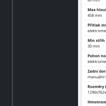
Max hlou
458 mm
Přítlak s
elektrome
Min střih
30 mm
Pohon no
elektrome
Zadní do
manuální v
Rozměry 
1296x762
Hmotnost