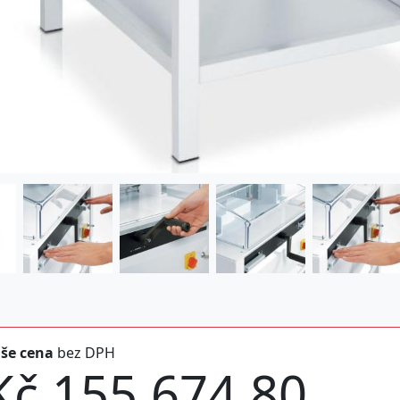
še cena
bez DPH
Kč 155.674,80