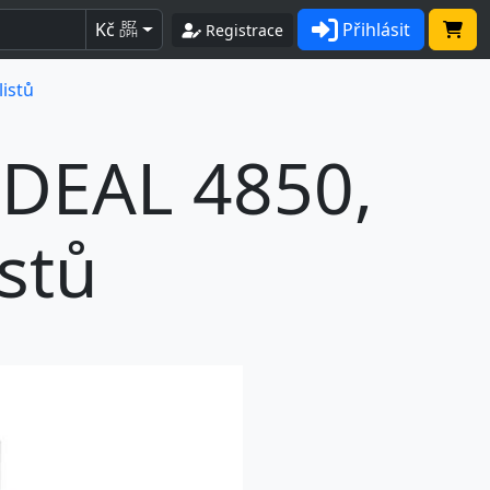
Kč
Přihlásit
BEZ
Registrace
DPH
istů
IDEAL 4850,
stů