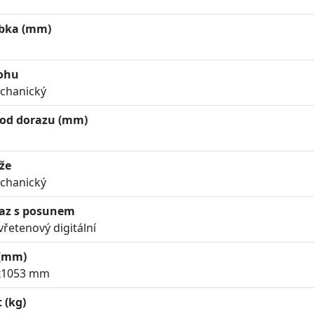
bka (mm)
tohu
chanický
 od dorazu (mm)
že
chanický
raz s posunem
řetenový digitální
(mm)
x1053 mm
 (kg)