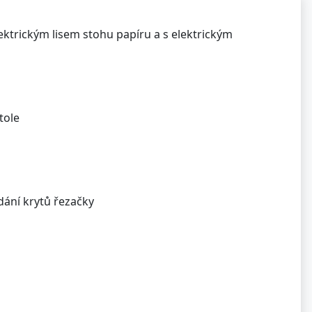
ktrickým lisem stohu papíru a s elektrickým
tole
dání krytů řezačky