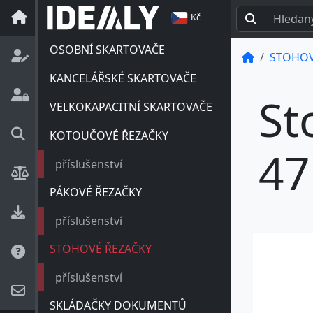
Kč
OSOBNÍ SKARTOVAČE
STOHOV
KANCELÁŘSKÉ SKARTOVAČE
St
VELKOKAPACITNÍ SKARTOVAČE
KOTOUČOVÉ ŘEZAČKY
47
příslušenství
PÁKOVÉ ŘEZAČKY
příslušenství
STOHOVÉ ŘEZAČKY
příslušenství
SKLÁDAČKY DOKUMENTŮ