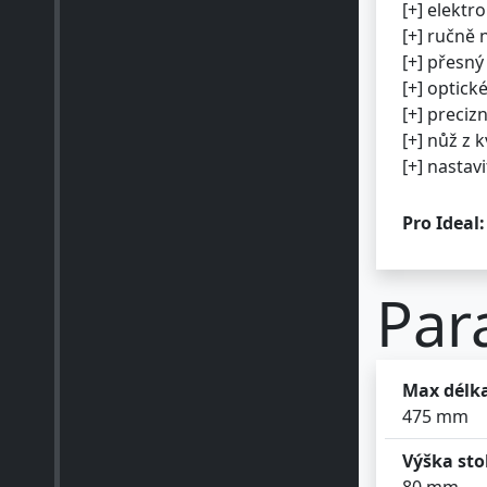
[+] elekt
[+] ručně 
[+] přesn
[+] optick
[+] preciz
[+] nůž z k
[+] nastav
Pro Ideal:
Par
Max délk
475 mm
Výška st
80 mm