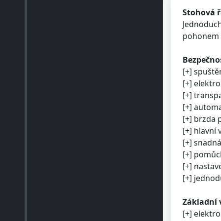
Stohová ř
Jednoduch
pohonem 
Bezpečnos
[+] spušt
[+] elektr
[+] transp
[+] autom
[+] brzda 
[+] hlavní
[+] snadn
[+] pomůc
[+] nastav
[+] jednod
Základní 
[+] elekt