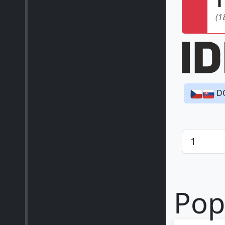
(1
D
Pop