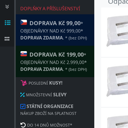
Odpad
DOPLŇKY A PŘÍSLUŠENSTVÍ
DOPRAVA Kč 99,00
*
OBJEDNÁVKY NAD Kč 999,00*
DOPRAVA ZDARMA
.
* (bez DPH)
DOPRAVA Kč 199,00
*
OBJEDNÁVKY NAD Kč 2.999,00*
DOPRAVA ZDARMA
.
* (bez DPH)
KUSY!
POSLEDNÍ
SLEVY
MNOŽSTEVNÍ
STÁTNÍ ORGANIZACE
NÁKUP ZBOŽÍ NA SPLATNOST
DO 14 DNŮ MOŽNOST*