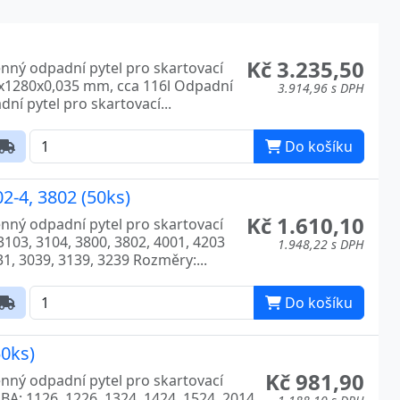
Kč 3.235,50
ěnný odpadní pytel pro skartovací
0x1280x0,035 mm, cca 116l Odpadní
3.914,96 s DPH
ní pytel pro skartovací...
Do košíku
2-4, 3802 (50ks)
Kč 1.610,10
ěnný odpadní pytel pro skartovací
 3103, 3104, 3800, 3802, 4001, 4203
1.948,22 s DPH
31, 3039, 3139, 3239 Rozměry:...
Do košíku
50ks)
Kč 981,90
ěnný odpadní pytel pro skartovací
EBA: 1126, 1226, 1324, 1424, 1524, 2014,