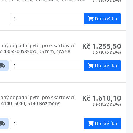
1.188,10 s DPH
Do košíku
Kč 1.255,50
ěnný odpadní pytel pro skartovací
y: 430x300x850x0,05 mm, cca 58l
1.519,16 s DPH
Do košíku
Kč 1.610,10
ěnný odpadní pytel pro skartovací
, 4140, 5040, 5140 Rozměry:
1.948,22 s DPH
Do košíku