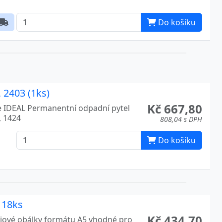
Do košíku
 2403 (1ks)
Kč 667,80
e IDEAL Permanentní odpadní pytel
, 1424
808,04 s DPH
Do košíku
 18ks
Kč 434,70
ejové obálky formátu A5 vhodné pro