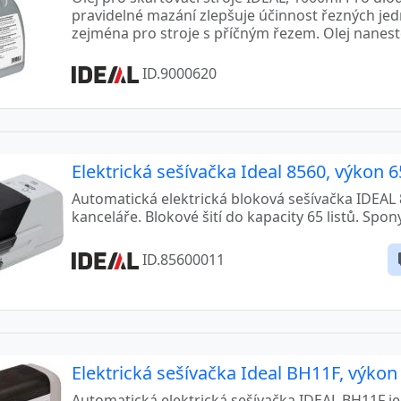
pravidelné mazání zlepšuje účinnost řezných je
zejména pro stroje s příčným řezem. Olej naneste
ID.9000620
Elektrická sešívačka Ideal 8560, výkon 65
Automatická elektrická bloková sešívačka IDEAL 
kanceláře. Blokové šití do kapacity 65 listů. Spon
ID.85600011
Elektrická sešívačka Ideal BH11F, výkon 
Automatická elektrická sešívačka IDEAL BH11F je