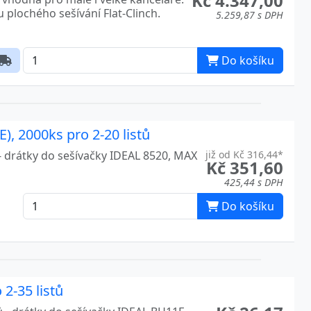
Kč 4.347,00
u plochého sešívání Flat-Clinch.
5.259,87 s DPH
Do košíku
, 2000ks pro 2-20 listů
 - drátky do sešívačky IDEAL 8520, MAX
již od Kč 316,44*
Kč 351,60
425,44 s DPH
Do košíku
2-35 listů