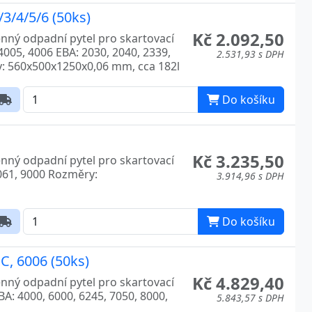
3/4/5/6 (50ks)
Kč 2.092,50
ěnný odpadní pytel pro skartovací
 4005, 4006 EBA: 2030, 2040, 2339,
2.531,93 s DPH
y: 560x500x1250x0,06 mm, cca 182l
Do košíku
Kč 3.235,50
ěnný odpadní pytel pro skartovací
8061, 9000 Rozměry:
3.914,96 s DPH
Do košíku
C, 6006 (50ks)
Kč 4.829,40
ěnný odpadní pytel pro skartovací
BA: 4000, 6000, 6245, 7050, 8000,
5.843,57 s DPH