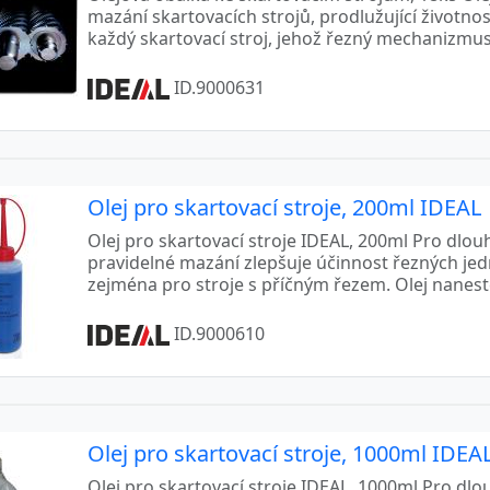
mazání skartovacích strojů, prodlužující životno
každý skartovací stroj, jehož řezný mechanizmus 
ID.9000631
Olej pro skartovací stroje, 200ml IDEAL
Olej pro skartovací stroje IDEAL, 200ml Pro dlo
pravidelné mazání zlepšuje účinnost řezných je
zejména pro stroje s příčným řezem. Olej naneste
ID.9000610
Olej pro skartovací stroje, 1000ml IDEA
Olej pro skartovací stroje IDEAL, 1000ml Pro dl