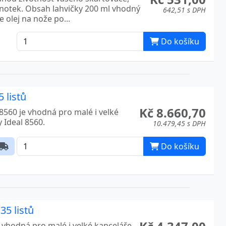
dnotek. Obsah lahvičky 200 ml vhodný
642,51 s DPH
 olej na nože po...
Do košíku
 listů
Kč 8.660,70
8560 je vhodná pro malé i velké
y Ideal 8560.
10.479,45 s DPH
Do košíku
35 listů
 vhodná pro malé i velké kanceláře.