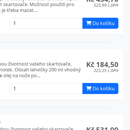
st skartovače. Možnost použití pro
525,99 s DPH
je třeba mazat....
Do košíku
Kč 184,50
uhou životnost vašeho skartovače,
dnotek. Obsah lahvičky 200 ml vhodný
223,25 s DPH
 olej na nože po...
Do košíku
L
Kč 531,00
ouhou životnost vašeho skartovače,