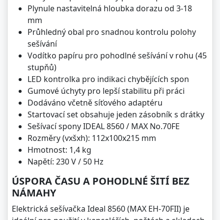
Plynule nastavitelná hloubka dorazu od 3-18
mm
Průhledný obal pro snadnou kontrolu polohy
sešívání
Vodítko papíru pro pohodlné sešívání v rohu (45
stupňů)
LED kontrolka pro indikaci chybějících spon
Gumové úchyty pro lepší stabilitu při práci
Dodáváno včetně síťového adaptéru
Startovací set obsahuje jeden zásobník s drátky
Sešívací spony IDEAL 8560 / MAX No.70FE
Rozměry (vxšxh): 112x100x215 mm
Hmotnost: 1,4 kg
Napětí: 230 V / 50 Hz
ÚSPORA ČASU A POHODLNÉ ŠITÍ BEZ
NÁMAHY
Elektrická sešívačka Ideal 8560 (MAX EH-70FII) je