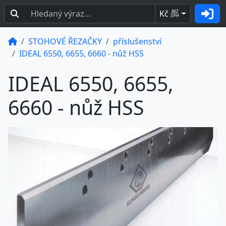
Kč
BEZ
DPH
STOHOVÉ ŘEZAČKY
příslušenství
IDEAL 6550, 6655, 6660 - nůž HSS
IDEAL 6550, 6655,
6660 - nůž HSS