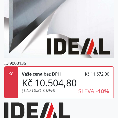
ID.9000135
Kč
Vaše cena
bez DPH
Kč 11.672,00
Kč 10.504,80
SLEVA
-10%
(12.710,81 s DPH)