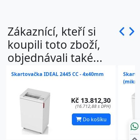
Zákaznící, kteří si
koupili toto zboží,
objednávali také...
Skartovačka IDEAL 2445 CC - 4x40mm
Skarto
(mikro
Kč 13.812,30
(16.712,88 s DPH)
Do košíku