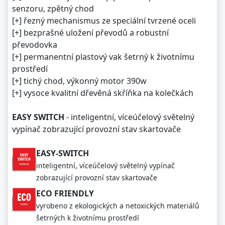
senzoru, zpětný chod
[+] řezný mechanismus ze speciální tvrzené oceli
[+] bezprašné uložení převodů a robustní
převodovka
[+] permanentní plastový vak šetrný k životnímu
prostředí
[+] tichý chod, výkonný motor 390w
[+] vysoce kvalitní dřevěná skříňka na kolečkách
EASY SWITCH
- inteligentní, víceúčelový světelný
vypínač zobrazující provozní stav skartovače
EASY-SWITCH
inteligentní, víceúčelový světelný vypínač
zobrazující provozní stav skartovače
ECO FRIENDLY
vyrobeno z ekologických a netoxických materiálů
šetrných k životnímu prostředí