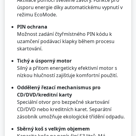
úsporu energie díky automatickému vypnutí v
režimu EcoMode.
PIN ochrana
Možnost zadání čtyřmístného PIN kódu k
uzamčení podávací klapky během procesu
skartování.
Tichý a úsporný motor
Silný a přitom energeticky efektivní motor s
nízkou hlučností zajišťuje komfortní použití.
Oddělený řezací mechanismus pro
CD/DVD/kreditní karty
Speciální otvor pro bezpečné skartování
CD/DVD nebo kreditních karet. Separátní
zásobník umožňuje ekologické třídění odpadu.
Sběrný koš s velkým objemem
Kapacita koše na papír činí 53 litrů. Má