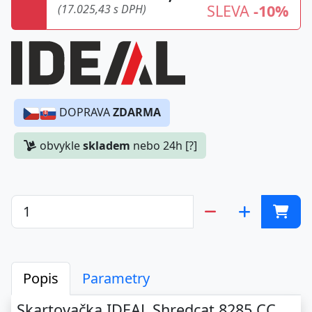
SLEVA
-10%
(17.025,43 s DPH)
DOPRAVA
ZDARMA
obvykle
skladem
nebo 24h [?]
Popis
Parametry
Skartovačka IDEAL Shredcat 8285 CC,