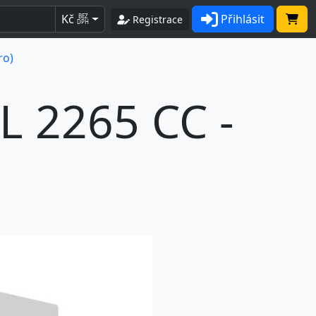
Kč
Přihlásit
BEZ
Registrace
DPH
ro)
L 2265 CC -