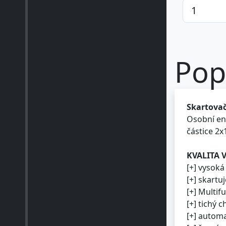
Pop
Skartovač
Osobní ene
částice 2x
KVALITA 
[+] vysoká
[+] skartu
[+] Multif
[+] tichý 
[+] automa
[+] řezný 