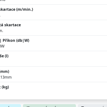
skartace (m/min.)
.
tá skartace
n.
| Příkon (db|W)
50W
e (l)
(mm)
x213mm
 (kg)