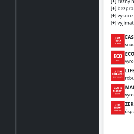
[+] bezpr
[+] vysoce
[+] vyjíma
EAS
snad
ECO
vyro
LIF
robu
MA
vyr
ZER
úspo