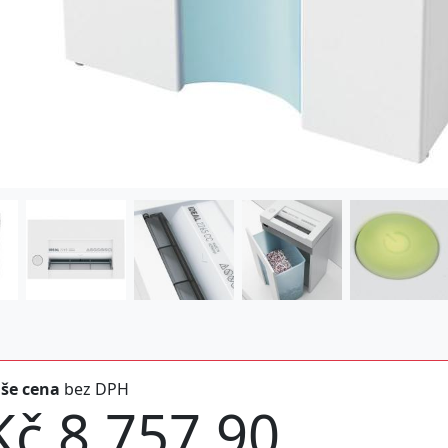
še cena
bez DPH
Kč 8.757,90