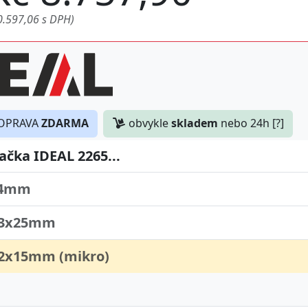
0.597,06 s DPH)
OPRAVA
ZDARMA
obvykle
skladem
nebo 24h [?]
ačka IDEAL 2265...
 4mm
- 3x25mm
 2x15mm (mikro)