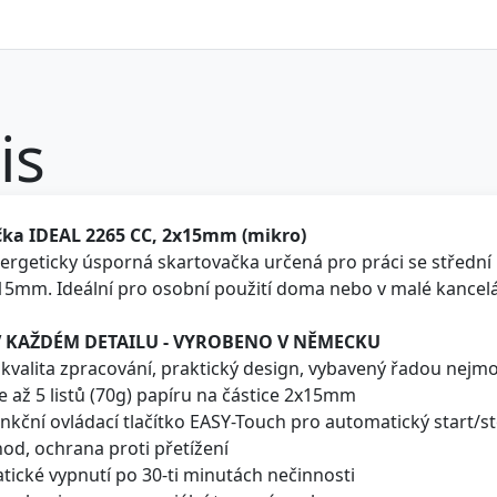
is
ka IDEAL 2265 CC, 2x15mm (mikro)
rgeticky úsporná skartovačka určená pro práci se střední i
15mm. Ideální pro osobní použití doma nebo v malé kancelá
V KAŽDÉM DETAILU - VYROBENO V NĚMECKU
 kvalita zpracování, praktický design, vybavený řadou nejm
je až 5 listů (70g) papíru na částice 2x15mm
unkční ovládací tlačítko EASY-Touch pro automatický start
chod, ochrana proti přetížení
tické vypnutí po 30-ti minutách nečinnosti
mechanismus ze speciální tvrzené ocele