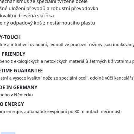
ašné uložení převodů a robustní převodovka
 kvalitní dřevěná skříňka
telný odpadový koš z nestárnoucího plastu
Y-TOUCH
né a intuitivní ovládání, jednotlivé pracovní režimy jsou indiková
 FRIENDLY
beno z ekologických a netoxických materiálů šetrných k životnímu 
ETIME GUARANTEE
stní a vysoce kvalitní nože ze speciální oceli, odolné vůči kancel
DE IN GERMANY
obeno v Německu
O ENERGY
ra energie, automatické vypínání po 30 minutách nečinnosti