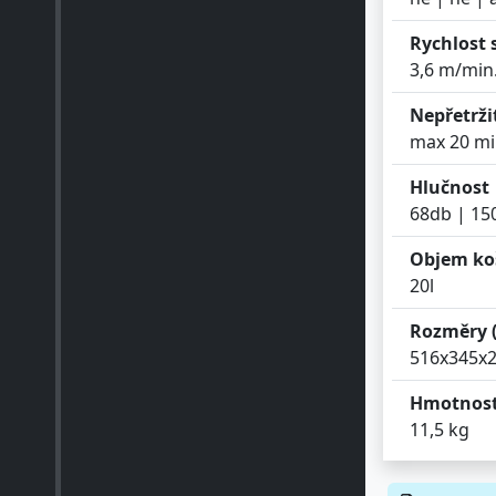
Rychlost 
3,6 m/min
Nepřetrži
max 20 mi
Hlučnost 
68db | 1
Objem koš
20l
Rozměry 
516x345
Hmotnost
11,5 kg