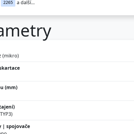
a další...
2265
ametry
z (mikro)
skartace
pu (mm)
tajení)
TYP3)
y | spojovače
ano