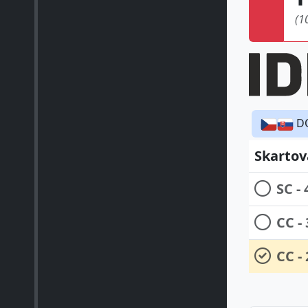
(1
D
Skartov
SC -
CC 
CC -