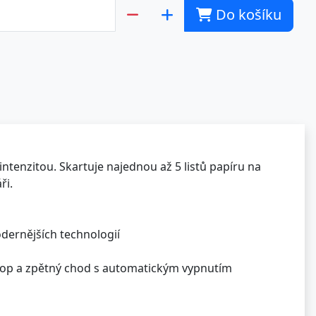
Do košíku
ntenzitou. Skartuje najednou až 5 listů papíru na
ři.
odernějších technologií
/stop a zpětný chod s automatickým vypnutím