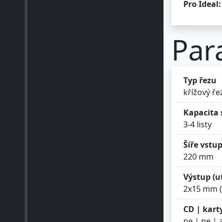
Pro Ideal:
Par
Typ řezu
křížový ře
Kapacita 
3-4 listy
Šíře vstu
220 mm
Výstup (u
2x15 mm (
CD | kart
ne | ne | 