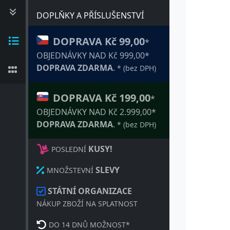
DOPLŇKY A PŘÍSLUŠENSTVÍ
DOPRAVA Kč 99,00
*
OBJEDNÁVKY NAD Kč 999,00*
DOPRAVA ZDARMA
.
* (bez DPH)
DOPRAVA Kč 199,00
*
OBJEDNÁVKY NAD Kč 2.999,00*
DOPRAVA ZDARMA
.
* (bez DPH)
KUSY!
POSLEDNÍ
SLEVY
MNOŽSTEVNÍ
STÁTNÍ ORGANIZACE
NÁKUP ZBOŽÍ NA SPLATNOST
DO 14 DNŮ MOŽNOST*