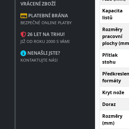
VRÁCENÍ ZBOŽÍ
Kapacita
PLATEBNÍ BRÁNA
listů
BEZPEČNÉ ONLINE PLATBY
Rozměry
26 LET NA TRHU!
pracovní
JIŽ OD ROKU 2000 S VÁMI
plochy (mm
NENAŠLI JSTE?
Přítlak
KONTAKTUJTE NÁS!
stohu
Předkresle
formáty
Kryt nože
Doraz
Rozměry
(mm)