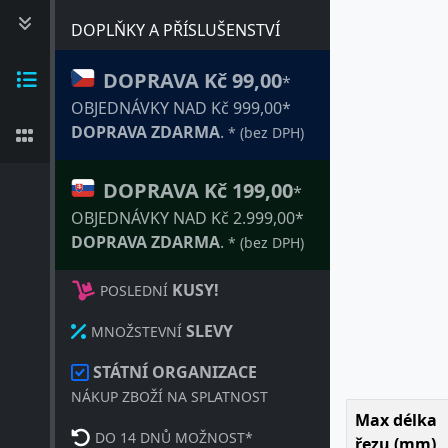
DOPLŇKY A PŘÍSLUŠENSTVÍ
DOPRAVA Kč 99,00
*
OBJEDNÁVKY NAD Kč 999,00*
DOPRAVA ZDARMA
.
* (bez DPH)
DOPRAVA Kč 199,00
*
OBJEDNÁVKY NAD Kč 2.999,00*
DOPRAVA ZDARMA
.
* (bez DPH)
KUSY!
POSLEDNÍ
SLEVY
MNOŽSTEVNÍ
STÁTNÍ ORGANIZACE
NÁKUP ZBOŽÍ NA SPLATNOST
Max délka
DO 14 DNŮ MOŽNOST*
řezu (mm)