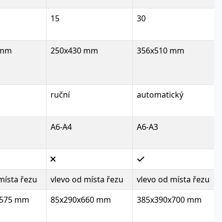
15
30
 mm
250x430 mm
356x510 mm
ruční
automatický
A6-A4
A6-A3
místa řezu
vlevo od místa řezu
vlevo od místa řezu
x575 mm
85x290x660 mm
385x390x700 mm