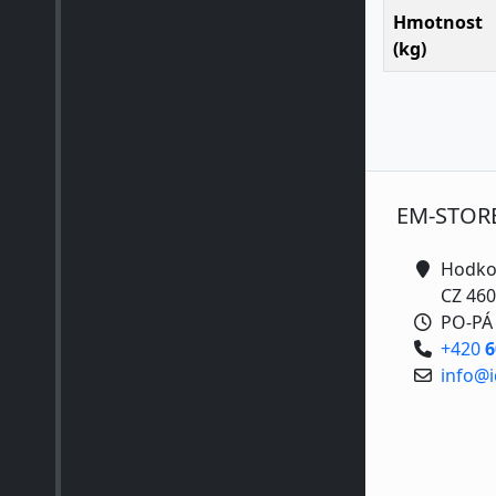
Hmotnost
(kg)
EM-STOR
Hodko
CZ 460
PO-PÁ 
+420
6
info@i