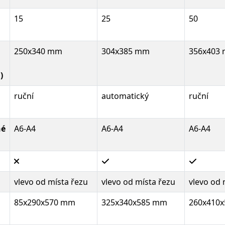
15
25
50
250x340 mm
304x385 mm
356x403
)
ruční
automatický
ruční
né
A6-A4
A6-A4
A6-A4
vlevo od místa řezu
vlevo od místa řezu
vlevo od 
85x290x570 mm
325x340x585 mm
260x410