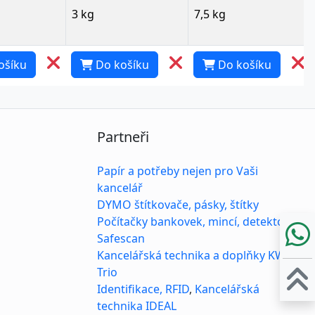
3 kg
7,5 kg
ošíku
Do košíku
Do košíku
Partneři
Papír a potřeby nejen pro Vaši
kancelář
DYMO štítkovače, pásky, štítky
Počítačky bankovek, mincí, detektory
Safescan
Kancelářská technika a doplňky KW-
Trio
Identifikace, RFID
,
Kancelářská
technika IDEAL