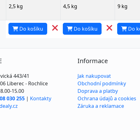
2,5 kg
4,5 kg
9 kg
Do košíku
Do košíku
Do k
E
Informace
vická 443/41
Jak nakupovat
06 Liberec - Rochlice
Obchodní podmínky
8.00-15.00
Doprava a platby
08 030 255
|
Kontakty
Ochrana údajů a cookies
dealy.cz
Záruka a reklamace