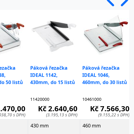
ezačka
Páková řezačka
Páková řezačka
38,
IDEAL 1142,
IDEAL 1046,
o 50 listů
430mm, do 15 listů
460mm, do 30 listů
11420000
10461000
7.470,00
Kč 2.640,60
Kč 7.566,30
038,70 s DPH)
(3.195,13 s DPH)
(9.155,22 s DPH)
430 mm
460 mm