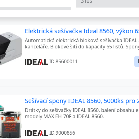
3105
3802
3803
Elektrická sešívačka Ideal 8560, výkon 65
3804
Automatická elektrická bloková sešívačka IDEAL 
kanceláře. Blokové šití do kapacity 65 listů. Spon
3905
ID.85600011
3915
4000
-60
4001
Sešívací spony IDEAL 8560, 5000ks pro 2
4002
Drátky do sešívačky IDEAL 8560, balení obsahuje
4003
modely MAX EH-70F a IDEAL 8560.
4004
ID.9000856