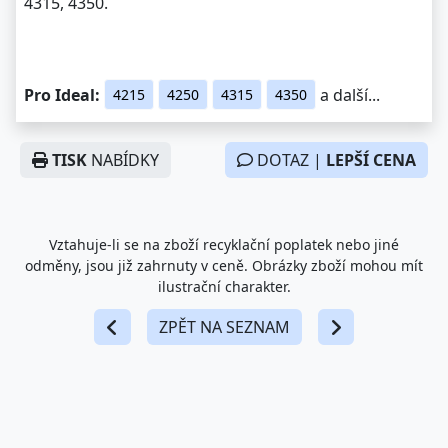
4315, 4350.
Pro Ideal:
a další...
4215
4250
4315
4350
TISK
NABÍDKY
DOTAZ |
LEPŠÍ CENA
Vztahuje-li se na zboží recyklační poplatek nebo jiné
odměny, jsou již zahrnuty v ceně. Obrázky zboží mohou mít
ilustrační charakter.
ZPĚT NA SEZNAM