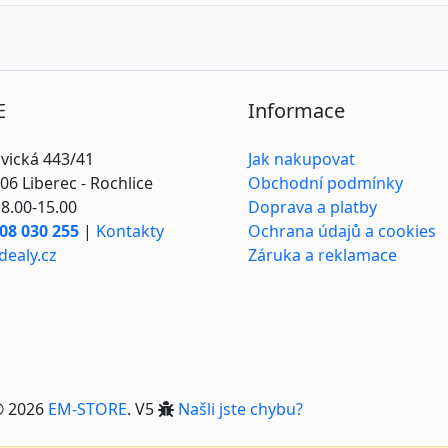
E
Informace
vická 443/41
Jak nakupovat
BA
06 Liberec - Rochlice
Obchodní podmínky
8.00-15.00
Doprava a platby
-06
08 030 255
|
Kontakty
Ochrana údajů a cookies
-95
dealy.cz
Záruka a reklamace
© 2026
EM-STORE
. V5
Našli jste chybu?
F