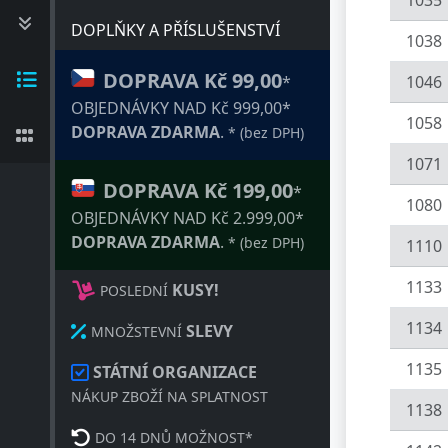
1035
DOPLŇKY A PŘÍSLUŠENSTVÍ
1038
DOPRAVA Kč 99,00
*
1046
OBJEDNÁVKY NAD Kč 999,00*
1058
DOPRAVA ZDARMA
.
* (bez DPH)
1071
DOPRAVA Kč 199,00
*
1080
OBJEDNÁVKY NAD Kč 2.999,00*
DOPRAVA ZDARMA
.
* (bez DPH)
1110
1133
KUSY!
POSLEDNÍ
1134
SLEVY
MNOŽSTEVNÍ
1135
STÁTNÍ ORGANIZACE
NÁKUP ZBOŽÍ NA SPLATNOST
1138
DO 14 DNŮ MOŽNOST*