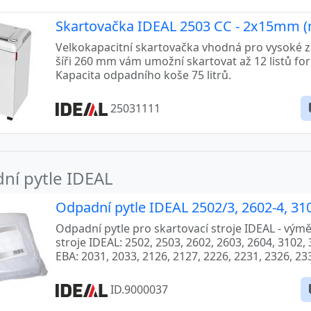
4005
Skartovačka IDEAL 2503 CC - 2x15mm (
-95
Velkokapacitní skartovačka vhodná pro vysoké zat
šíři 260 mm vám umožní skartovat až 12 listů f
Kapacita odpadního koše 75 litrů.
-05
25031111
-95
ní pytle IDEAL
Odpadní pytle IDEAL 2502/3, 2602-4, 310
Odpadní pytle pro skartovací stroje IDEAL - vým
BA
stroje IDEAL: 2502, 2503, 2602, 2603, 2604, 3102,
EBA: 2031, 2033, 2126, 2127, 2226, 2231, 2326, 23
BA
ID.9000037