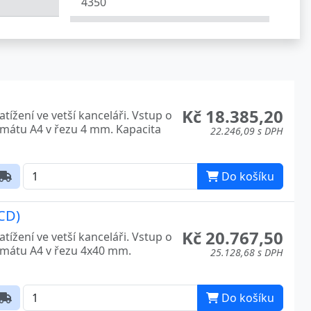
4350
4600
4605
4606
Kč 18.385,20
ížení ve vetší kanceláři. Vstup o
4700
rmátu A4 v řezu 4 mm. Kapacita
22.246,09 s DPH
4705
4810
Do košíku
4815
CD)
4850
Kč 20.767,50
ížení ve vetší kanceláři. Vstup o
ormátu A4 v řezu 4x40 mm.
25.128,68 s DPH
4855
4860
Do košíku