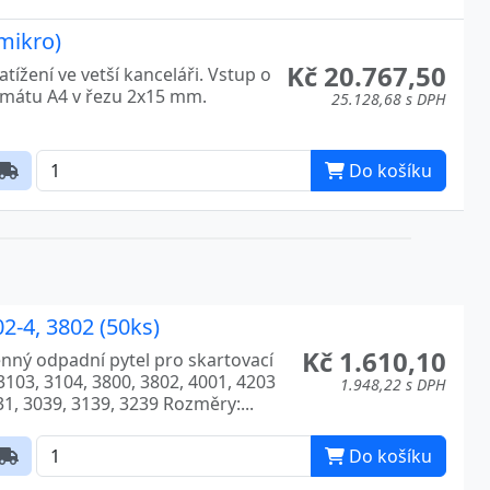
5009
mikro)
Kč 20.767,50
ížení ve vetší kanceláři. Vstup o
ormátu A4 v řezu 2x15 mm.
25.128,68 s DPH
Do košíku
2-4, 3802 (50ks)
Kč 1.610,10
ěnný odpadní pytel pro skartovací
 3103, 3104, 3800, 3802, 4001, 4203
1.948,22 s DPH
31, 3039, 3139, 3239 Rozměry:...
Do košíku