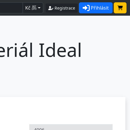
Kč
Přihlásit
BEZ
Registrace
DPH
riál Ideal