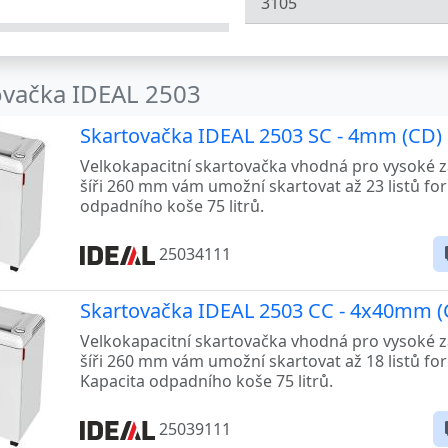
3105
3802
3803
ovačka IDEAL 2503
3804
Skartovačka IDEAL 2503 SC - 4mm (CD)
Velkokapacitní skartovačka vhodná pro vysoké zat
3905
šíři 260 mm vám umožní skartovat až 23 listů fo
odpadního koše 75 litrů.
3915
4000
25034111
-60
4001
Skartovačka IDEAL 2503 CC - 4x40mm (
4002
Velkokapacitní skartovačka vhodná pro vysoké zat
šíři 260 mm vám umožní skartovat až 18 listů f
4003
Kapacita odpadního koše 75 litrů.
4004
25039111