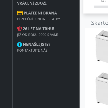
1142
VRÁCENÍ ZBOŽÍ
1158
PLATEBNÍ BRÁNA
BEZPEČNÉ ONLINE PLATBY
1171
Skart
26 LET NA TRHU!
2035
JIŽ OD ROKU 2000 S VÁMI
2245
NENAŠLI JSTE?
2265
KONTAKTUJTE NÁS!
2360
2360
2403
2404
2445